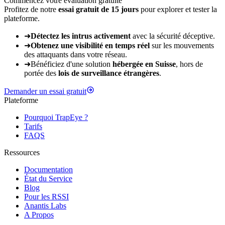
Commencez votre évaluation gratuite
Profitez de notre
essai gratuit de 15 jours
pour explorer et tester la
plateforme.
➜
Détectez les intrus activement
avec la sécurité déceptive.
➜
Obtenez une visibilité en temps réel
sur les mouvements
des attaquants dans votre réseau.
➜
Bénéficiez d'une solution
hébergée en Suisse
, hors de
portée des
lois de surveillance étrangères
.
Demander un essai gratuit
Plateforme
Pourquoi TrapEye ?
Tarifs
FAQS
Ressources
Documentation
État du Service
Blog
Pour les RSSI
Anantis Labs
A Propos